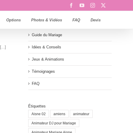
Facebook
YouTube
Instagram
X
Options
Photos & Vidéos
FAQ
Devis
Guide du Mariage
...]
Idées & Conseils
Jeux & Animations
Témoignages
FAQ
Étiquettes
Aisne 02
amiens
animateur
Animateur DJ pour Mariage
Animateur Mariage Aisne