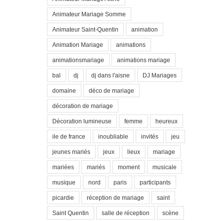
Animateur Mariage Somme
Animateur Saint-Quentin
animation
Animation Mariage
animations
animationsmariage
animations mariage
bal
dj
dj dans l'aisne
DJ Mariages
domaine
déco de mariage
décoration de mariage
Décoration lumineuse
femme
heureux
ile de france
inoubliable
invités
jeu
jeunes mariés
jeux
lieux
mariage
mariées
mariés
moment
musicale
musique
nord
paris
participants
picardie
réception de mariage
saint
Saint Quentin
salle de réception
scène