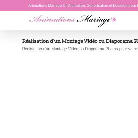
Passer
Animations Mariage Dj, Animation, Sonorisation et Location pour
au
contenu
Réalisation d’un Montage Vidéo ou Diaporama P
Réalisation d'un Montage Vidéo ou Diaporama Photos pour votre M