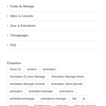
Guide du Mariage
Idées & Conseils
Jeux & Animations
Témoignages
FAQ
Étiquettes
Aisne 02
amiens
animateur
Animateur DJ pour Mariage
Animateur Mariage Aisne
Animateur Mariage Somme
Animateur Saint-Quentin
animation
Animation Mariage
animations
animationsmariage
animations mariage
bal
dj
dj dans l'aisne
DJ Mariages
domaine
déco de mariage