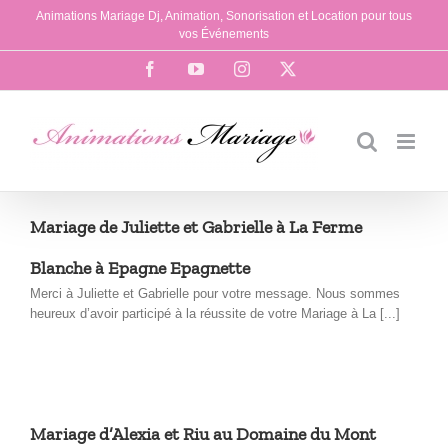
Passer
Animations Mariage Dj, Animation, Sonorisation et Location pour tous
au
vos Événements
contenu
Facebook
YouTube
Instagram
X
Mariage de Juliette et Gabrielle à La Ferme
Blanche à Epagne Epagnette
Merci à Juliette et Gabrielle pour votre message. Nous sommes
heureux d’avoir participé à la réussite de votre Mariage à La [...]
Mariage d’Alexia et Riu au Domaine du Mont