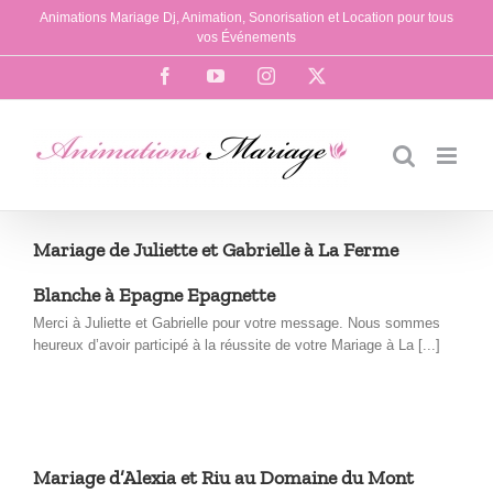
Passer
Animations Mariage Dj, Animation, Sonorisation et Location pour tous
au
vos Événements
contenu
Facebook
YouTube
Instagram
X
Mariage de Juliette et Gabrielle à La Ferme
Blanche à Epagne Epagnette
Merci à Juliette et Gabrielle pour votre message. Nous sommes
heureux d’avoir participé à la réussite de votre Mariage à La [...]
Mariage d’Alexia et Riu au Domaine du Mont