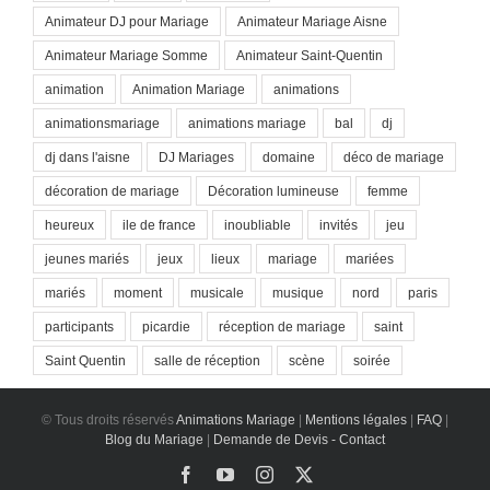
Animateur DJ pour Mariage
Animateur Mariage Aisne
Animateur Mariage Somme
Animateur Saint-Quentin
animation
Animation Mariage
animations
animationsmariage
animations mariage
bal
dj
dj dans l'aisne
DJ Mariages
domaine
déco de mariage
décoration de mariage
Décoration lumineuse
femme
heureux
ile de france
inoubliable
invités
jeu
jeunes mariés
jeux
lieux
mariage
mariées
mariés
moment
musicale
musique
nord
paris
participants
picardie
réception de mariage
saint
Saint Quentin
salle de réception
scène
soirée
© Tous droits réservés
Animations Mariage
|
Mentions légales
|
FAQ
|
Blog du Mariage
|
Demande de Devis - Contact
Facebook
YouTube
Instagram
X