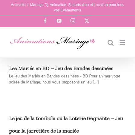
Passer
Animations Mariage Dj, Animation, Sonorisation et Location pour tous
au
vos Événements
contenu
Facebook
YouTube
Instagram
X
Les Mariés en BD – Jeu des Bandes dessinées
Le jeu des Mariés en Bandes dessinées - BD Pour animer votre
soirée de Mariage, nous vous proposons un jeu [...]
Le jeu de la tombola ou la Loterie Gagnante – Jeu
pour la jarretière de la mariée