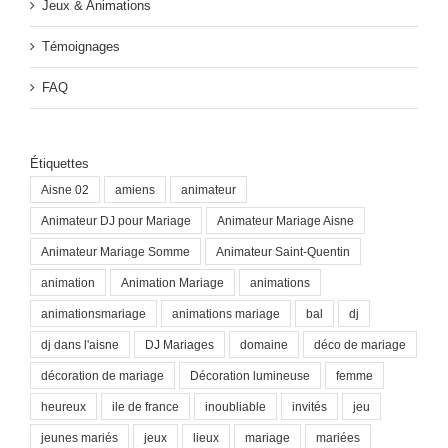
Jeux & Animations
Témoignages
FAQ
Étiquettes
Aisne 02
amiens
animateur
Animateur DJ pour Mariage
Animateur Mariage Aisne
Animateur Mariage Somme
Animateur Saint-Quentin
animation
Animation Mariage
animations
animationsmariage
animations mariage
bal
dj
dj dans l'aisne
DJ Mariages
domaine
déco de mariage
décoration de mariage
Décoration lumineuse
femme
heureux
ile de france
inoubliable
invités
jeu
jeunes mariés
jeux
lieux
mariage
mariées