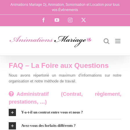
Passer
Animations Mariage Dj, Animation, Sonorisation et Location pour tous
au
vos Événements
contenu
Facebook
YouTube
Instagram
X
FAQ – La Foire aux Questions
Nous avons répertorié un maximum d’informations sur notre
organisation et notre méthode de travail.
Administratif (Contrat, règlement,
prestations, …)
Y-a-t-il un contrat entre vous et nous ?
Avez-vous des forfaits différents ?