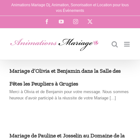
Passer
Animations Mariage Dj, Animation, Sonorisation et Location pour tous
au
vos Événements
contenu
Facebook
YouTube
Instagram
X
Mariage d’Olivia et Benjamin dans la Salle des
Fêtes les Peupliers à Grugies
Merci à Olivia et de Benjamin pour votre message. Nous sommes
heureux d’avoir participé à la réussite de votre Mariage [...]
Mariage de Pauline et Josselin au Domaine de la