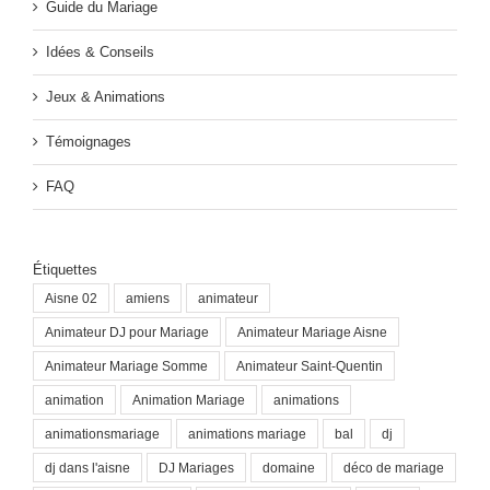
Guide du Mariage
Idées & Conseils
Jeux & Animations
Témoignages
FAQ
Étiquettes
Aisne 02
amiens
animateur
Animateur DJ pour Mariage
Animateur Mariage Aisne
Animateur Mariage Somme
Animateur Saint-Quentin
animation
Animation Mariage
animations
animationsmariage
animations mariage
bal
dj
dj dans l'aisne
DJ Mariages
domaine
déco de mariage