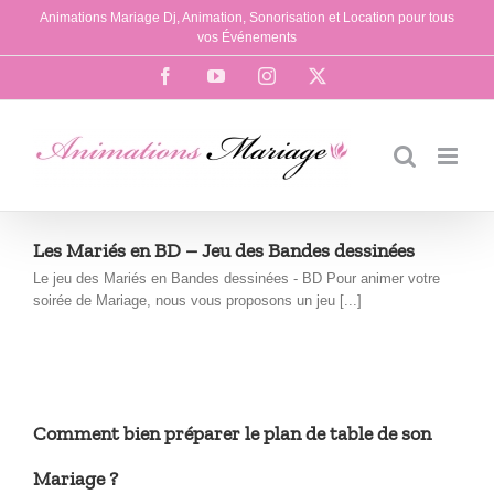
Passer
Animations Mariage Dj, Animation, Sonorisation et Location pour tous
au
vos Événements
contenu
Facebook
YouTube
Instagram
X
Les Mariés en BD – Jeu des Bandes dessinées
Le jeu des Mariés en Bandes dessinées - BD Pour animer votre
soirée de Mariage, nous vous proposons un jeu [...]
Comment bien préparer le plan de table de son
Mariage ?