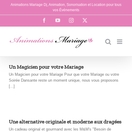
Passer
Animations Mariage Dj, Animation, Sonorisation et Location pour tous
au
vos Événements
contenu
Facebook
YouTube
Instagram
X
Un Magicien pour votre Mariage
Un Magicien pour votre Mariage Pour que votre Mariage ou votre
Soirée Dansante reste un moment unique, nous vous proposons
[...]
Une alternative originale et moderne aux dragées
Un cadeau original et gourmand avec les M&M's "Besoin de