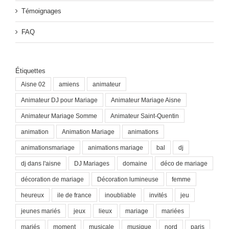
Témoignages
FAQ
Étiquettes
Aisne 02
amiens
animateur
Animateur DJ pour Mariage
Animateur Mariage Aisne
Animateur Mariage Somme
Animateur Saint-Quentin
animation
Animation Mariage
animations
animationsmariage
animations mariage
bal
dj
dj dans l'aisne
DJ Mariages
domaine
déco de mariage
décoration de mariage
Décoration lumineuse
femme
heureux
ile de france
inoubliable
invités
jeu
jeunes mariés
jeux
lieux
mariage
mariées
mariés
moment
musicale
musique
nord
paris