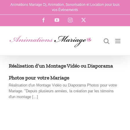
Passer
Animations Mariage Dj, Animation, Sonorisation et Location pour tous
au
vos Événements
contenu
Facebook
YouTube
Instagram
X
Réalisation d’un Montage Vidéo ou Diaporama
Photos pour votre Mariage
Réalisation d'un Montage Vidéo ou Diaporama Photos pour votre
Mariage. "Depuis plusieurs années, la création par les témoins
d'un montage [...]