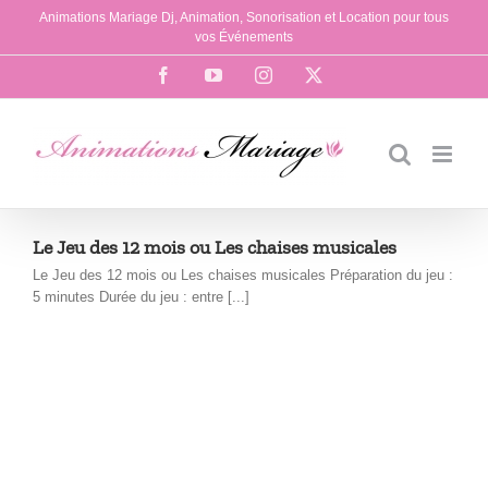
Passer
Animations Mariage Dj, Animation, Sonorisation et Location pour tous
au
vos Événements
contenu
Facebook
YouTube
Instagram
X
Le Jeu des 12 mois ou Les chaises musicales
Le Jeu des 12 mois ou Les chaises musicales Préparation du jeu :
5 minutes Durée du jeu : entre [...]