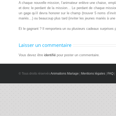
A chaque nouvelle mission, l’animateur enlève une chaise, emplac
et donc le perdant de la mission… Le perdant de chaque missio
un gage qu’il devra honorer sur le champ (trouver 5 noms d’inv
mariés…) ou beaucoup plus tard (inviter les jeunes mariés à une 
Et le gagnant ? Il remportera un ou plusieurs cadeaux surprises p
Laisser un commentaire
Vous devez être
identifié
pour poster un commentaire.
© Tous droits réservés
Animations Mariage
|
Mentions légales
|
FAQ
|