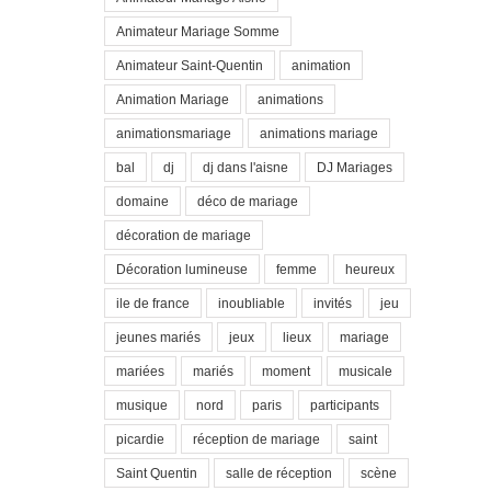
Animateur Mariage Somme
Animateur Saint-Quentin
animation
Animation Mariage
animations
animationsmariage
animations mariage
bal
dj
dj dans l'aisne
DJ Mariages
domaine
déco de mariage
décoration de mariage
Décoration lumineuse
femme
heureux
ile de france
inoubliable
invités
jeu
jeunes mariés
jeux
lieux
mariage
mariées
mariés
moment
musicale
musique
nord
paris
participants
picardie
réception de mariage
saint
Saint Quentin
salle de réception
scène