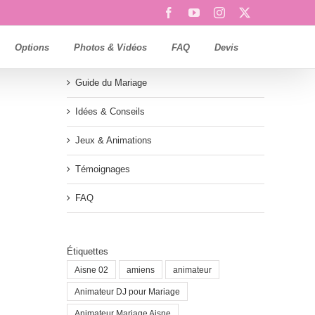
Facebook
YouTube
Instagram
X
Options
Photos & Vidéos
FAQ
Devis
Guide du Mariage
Idées & Conseils
Jeux & Animations
Témoignages
FAQ
Étiquettes
Aisne 02
amiens
animateur
Animateur DJ pour Mariage
Animateur Mariage Aisne