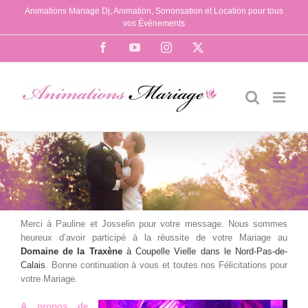
Passer
Animations Mariage Dj, Animation, Sonorisation et Location pour tous
au
vos Événements
contenu
Facebook
YouTube
Instagram
X
Merci à Pauline et Josselin pour votre message. Nous sommes
heureux d’avoir participé à la réussite de votre Mariage au
Domaine de la Traxène
à Coupelle Vielle dans le Nord-Pas-de-
Calais
. Bonne continuation à vous et toutes nos Félicitations pour
votre Mariage.
A propos de