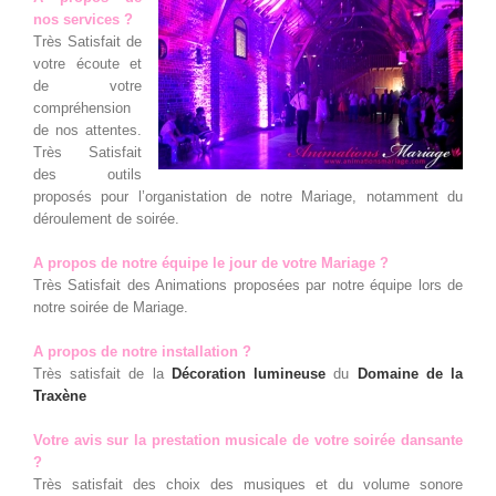
nos services ?
Très Satisfait de
votre écoute et
de votre
compréhension
de nos attentes.
Très Satisfait
des outils
proposés pour l’organistation de notre Mariage, notamment du
déroulement de soirée.
A propos de notre équipe le jour de votre Mariage ?
Très Satisfait des Animations proposées par notre équipe lors de
notre soirée de Mariage.
A propos de notre installation ?
Très satisfait de la
Décoration lumineuse
du
Domaine de la
Traxène
Votre avis sur la prestation musicale de votre soirée dansante
?
Très satisfait des choix des musiques et du volume sonore