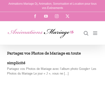
Passer
Animations Mariage Dj, Animation, Sonorisation et Location pour tous
au
vos Événements
contenu
Facebook
YouTube
Instagram
X
Partagez vos Photos de Mariage en toute
simplicité
Partagez vos Photos de Mariage avec l’album photo Google+ Les
Photos du Mariage Le jour « J », vous ne [...]