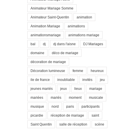
Animateur Mariage Somme
Animateur Saint-Quentin
animation
Animation Mariage
animations
animationsmariage
animations mariage
bal
dj
dj dans l'aisne
DJ Mariages
domaine
déco de mariage
décoration de mariage
Décoration lumineuse
femme
heureux
ile de france
inoubliable
invités
jeu
jeunes mariés
jeux
lieux
mariage
mariées
mariés
moment
musicale
musique
nord
paris
participants
picardie
réception de mariage
saint
Saint Quentin
salle de réception
scène