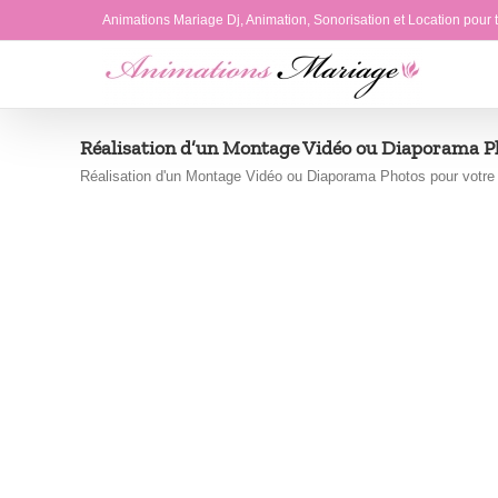
Passer
Animations Mariage Dj, Animation, Sonorisation et Location pour
au
contenu
Réalisation d’un Montage Vidéo ou Diaporama P
Réalisation d'un Montage Vidéo ou Diaporama Photos pour votre M