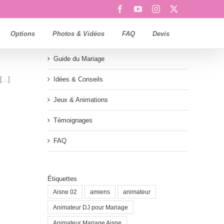
Facebook
YouTube
Instagram
X
Options
Photos & Vidéos
FAQ
Devis
Guide du Mariage
...]
Idées & Conseils
Jeux & Animations
Témoignages
FAQ
Étiquettes
Aisne 02
amiens
animateur
Animateur DJ pour Mariage
Animateur Mariage Aisne