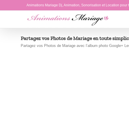
Passer
Animations Mariage Dj, Animation, Sonorisation et Location pour
au
contenu
Partagez vos Photos de Mariage en toute simplic
Partagez vos Photos de Mariage avec l’album photo Google+ Les 