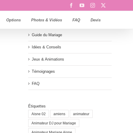
Facebook
YouTube
Instagram
X
Options
Photos & Vidéos
FAQ
Devis
Guide du Mariage
Idées & Conseils
Jeux & Animations
Témoignages
FAQ
Étiquettes
Aisne 02
amiens
animateur
Animateur DJ pour Mariage
Animateur Mariage Aisne