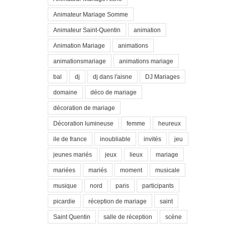
Animateur Mariage Somme
Animateur Saint-Quentin
animation
Animation Mariage
animations
animationsmariage
animations mariage
bal
dj
dj dans l'aisne
DJ Mariages
domaine
déco de mariage
décoration de mariage
Décoration lumineuse
femme
heureux
ile de france
inoubliable
invités
jeu
jeunes mariés
jeux
lieux
mariage
mariées
mariés
moment
musicale
musique
nord
paris
participants
picardie
réception de mariage
saint
Saint Quentin
salle de réception
scène