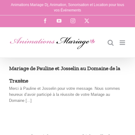
Passer
Animations Mariage Dj, Animation, Sonorisation et Location pour tous
au
vos Événements
contenu
Facebook
YouTube
Instagram
X
Mariage de Pauline et Josselin au Domaine de la
Traxène
Merci à Pauline et Josselin pour votre message. Nous sommes
heureux d’avoir participé à la réussite de votre Mariage au
Domaine [...]