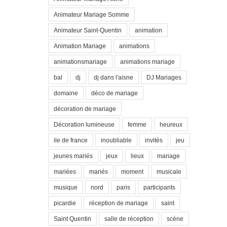
Animateur Mariage Somme
Animateur Saint-Quentin
animation
Animation Mariage
animations
animationsmariage
animations mariage
bal
dj
dj dans l'aisne
DJ Mariages
domaine
déco de mariage
décoration de mariage
Décoration lumineuse
femme
heureux
ile de france
inoubliable
invités
jeu
jeunes mariés
jeux
lieux
mariage
mariées
mariés
moment
musicale
musique
nord
paris
participants
picardie
réception de mariage
saint
Saint Quentin
salle de réception
scène