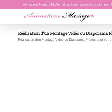
Passer
Animations Mariage Dj, Animation, Sonorisation et Location pour
au
contenu
Réalisation d’un Montage Vidéo ou Diaporama P
Réalisation d'un Montage Vidéo ou Diaporama Photos pour votre M