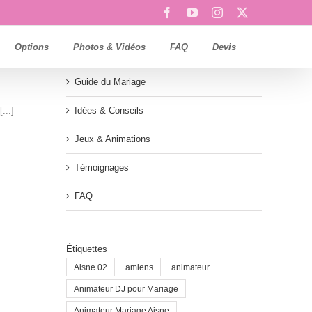
Facebook
YouTube
Instagram
X
Options
Photos & Vidéos
FAQ
Devis
Guide du Mariage
...]
Idées & Conseils
Jeux & Animations
Témoignages
FAQ
Étiquettes
Aisne 02
amiens
animateur
Animateur DJ pour Mariage
Animateur Mariage Aisne