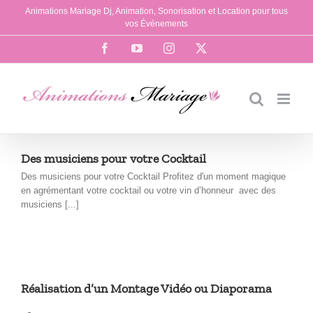
Passer
Animations Mariage Dj, Animation, Sonorisation et Location pour tous
au
vos Événements
contenu
Facebook
YouTube
Instagram
X
Des musiciens pour votre Cocktail
Des musiciens pour votre Cocktail Profitez d'un moment magique
en agrémentant votre cocktail ou votre vin d’honneur avec des
musiciens [...]
Réalisation d’un Montage Vidéo ou Diaporama