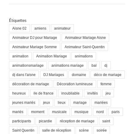
Étiquettes
Aisne 02
amiens
animateur
Animateur DJ pour Mariage
Animateur Mariage Aisne
Animateur Mariage Somme
Animateur Saint-Quentin
animation
Animation Mariage
animations
animationsmariage
animations mariage
bal
dj
dj dans l'aisne
DJ Mariages
domaine
déco de mariage
décoration de mariage
Décoration lumineuse
femme
heureux
ile de france
inoubliable
invités
jeu
jeunes mariés
jeux
lieux
mariage
mariées
mariés
moment
musicale
musique
nord
paris
participants
picardie
réception de mariage
saint
Saint Quentin
salle de réception
scène
soirée