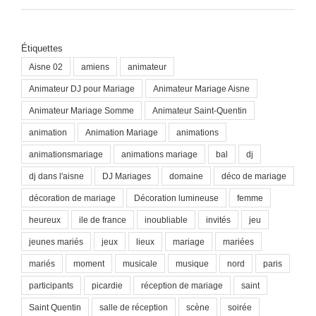
Étiquettes
Aisne 02
amiens
animateur
Animateur DJ pour Mariage
Animateur Mariage Aisne
Animateur Mariage Somme
Animateur Saint-Quentin
animation
Animation Mariage
animations
animationsmariage
animations mariage
bal
dj
dj dans l'aisne
DJ Mariages
domaine
déco de mariage
décoration de mariage
Décoration lumineuse
femme
heureux
ile de france
inoubliable
invités
jeu
jeunes mariés
jeux
lieux
mariage
mariées
mariés
moment
musicale
musique
nord
paris
participants
picardie
réception de mariage
saint
Saint Quentin
salle de réception
scène
soirée