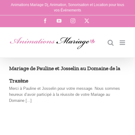
Passer
Animations Mariage Dj, Animation, Sonorisation et Location pour tous
au
vos Événements
contenu
Facebook
YouTube
Instagram
X
Mariage de Pauline et Josselin au Domaine de la
Traxène
Merci à Pauline et Josselin pour votre message. Nous sommes
heureux d’avoir participé à la réussite de votre Mariage au
Domaine [...]