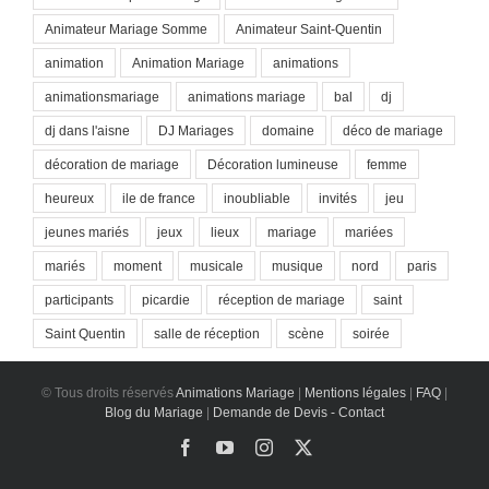
Animateur Mariage Somme
Animateur Saint-Quentin
animation
Animation Mariage
animations
animationsmariage
animations mariage
bal
dj
dj dans l'aisne
DJ Mariages
domaine
déco de mariage
décoration de mariage
Décoration lumineuse
femme
heureux
ile de france
inoubliable
invités
jeu
jeunes mariés
jeux
lieux
mariage
mariées
mariés
moment
musicale
musique
nord
paris
participants
picardie
réception de mariage
saint
Saint Quentin
salle de réception
scène
soirée
© Tous droits réservés
Animations Mariage
|
Mentions légales
|
FAQ
|
Blog du Mariage
|
Demande de Devis - Contact
Facebook
YouTube
Instagram
X