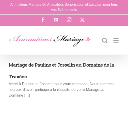
Passer
Animations Mariage Dj, Animation, Sonorisation et Location pour tous
au
vos Événements
contenu
Facebook
YouTube
Instagram
X
Mariage de Pauline et Josselin au Domaine de la
Traxène
Merci à Pauline et Josselin pour votre message. Nous sommes
heureux d’avoir participé à la réussite de votre Mariage au
Domaine [...]