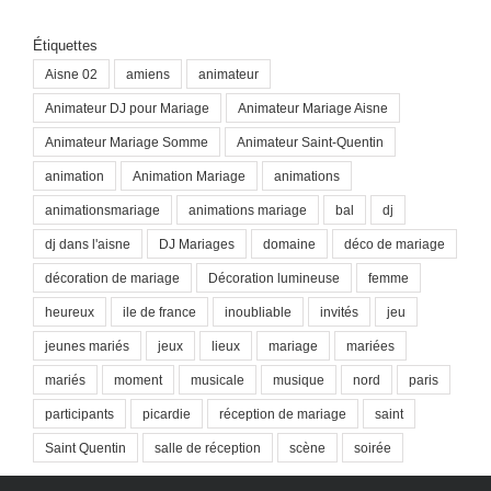
Étiquettes
Aisne 02
amiens
animateur
Animateur DJ pour Mariage
Animateur Mariage Aisne
Animateur Mariage Somme
Animateur Saint-Quentin
animation
Animation Mariage
animations
animationsmariage
animations mariage
bal
dj
dj dans l'aisne
DJ Mariages
domaine
déco de mariage
décoration de mariage
Décoration lumineuse
femme
heureux
ile de france
inoubliable
invités
jeu
jeunes mariés
jeux
lieux
mariage
mariées
mariés
moment
musicale
musique
nord
paris
participants
picardie
réception de mariage
saint
Saint Quentin
salle de réception
scène
soirée