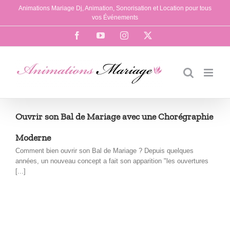
Passer
Animations Mariage Dj, Animation, Sonorisation et Location pour tous
au
vos Événements
contenu
Facebook
YouTube
Instagram
X
Ouvrir son Bal de Mariage avec une Chorégraphie
Moderne
Comment bien ouvrir son Bal de Mariage ? Depuis quelques
années, un nouveau concept a fait son apparition "les ouvertures
[...]