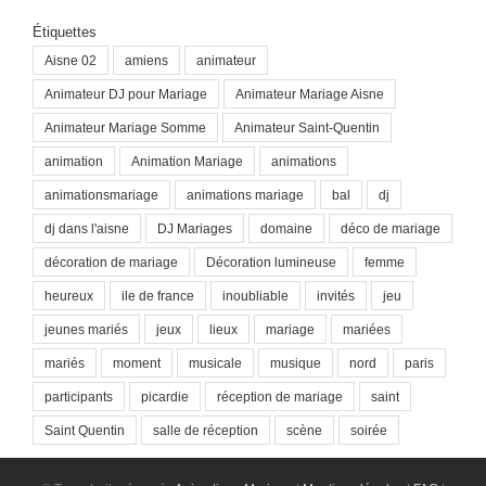
Étiquettes
Aisne 02
amiens
animateur
Animateur DJ pour Mariage
Animateur Mariage Aisne
Animateur Mariage Somme
Animateur Saint-Quentin
animation
Animation Mariage
animations
animationsmariage
animations mariage
bal
dj
dj dans l'aisne
DJ Mariages
domaine
déco de mariage
décoration de mariage
Décoration lumineuse
femme
heureux
ile de france
inoubliable
invités
jeu
jeunes mariés
jeux
lieux
mariage
mariées
mariés
moment
musicale
musique
nord
paris
participants
picardie
réception de mariage
saint
Saint Quentin
salle de réception
scène
soirée