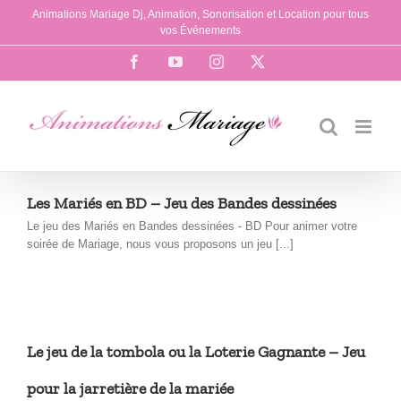
Passer
Animations Mariage Dj, Animation, Sonorisation et Location pour tous
au
vos Événements
contenu
Facebook
YouTube
Instagram
X
Les Mariés en BD – Jeu des Bandes dessinées
Le jeu des Mariés en Bandes dessinées - BD Pour animer votre
soirée de Mariage, nous vous proposons un jeu [...]
Le jeu de la tombola ou la Loterie Gagnante – Jeu
pour la jarretière de la mariée