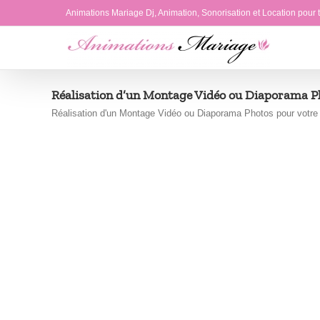
Passer
Animations Mariage Dj, Animation, Sonorisation et Location pour
au
contenu
Réalisation d’un Montage Vidéo ou Diaporama P
Réalisation d'un Montage Vidéo ou Diaporama Photos pour votre M