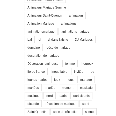
Animateur Mariage Somme
Animateur Saint-Quentin
animation
Animation Mariage
animations
animationsmariage
animations mariage
bal
dj
dj dans l'aisne
DJ Mariages
domaine
déco de mariage
décoration de mariage
Décoration lumineuse
femme
heureux
ile de france
inoubliable
invités
jeu
jeunes mariés
jeux
lieux
mariage
mariées
mariés
moment
musicale
musique
nord
paris
participants
picardie
réception de mariage
saint
Saint Quentin
salle de réception
scène