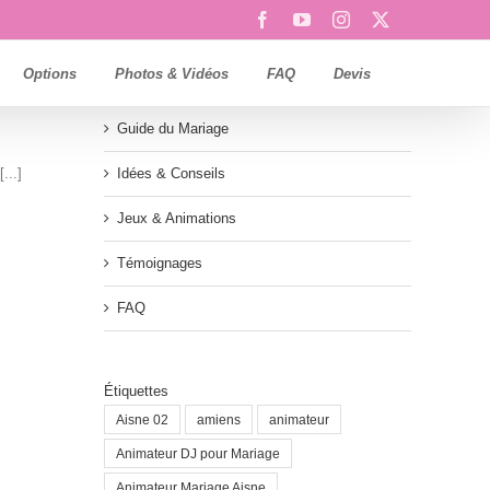
Facebook
YouTube
Instagram
X
Options
Photos & Vidéos
FAQ
Devis
Guide du Mariage
...]
Idées & Conseils
Jeux & Animations
Témoignages
FAQ
Étiquettes
Aisne 02
amiens
animateur
Animateur DJ pour Mariage
Animateur Mariage Aisne