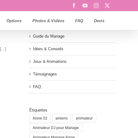
Facebook
YouTube
Instagram
X
Options
Photos & Vidéos
FAQ
Devis
Guide du Mariage
...]
Idées & Conseils
Jeux & Animations
Témoignages
FAQ
Étiquettes
Aisne 02
amiens
animateur
Animateur DJ pour Mariage
Animateur Mariage Aisne