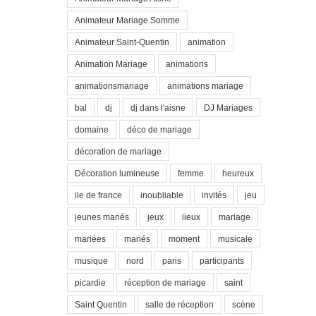
Animateur Mariage Somme
Animateur Saint-Quentin
animation
Animation Mariage
animations
animationsmariage
animations mariage
bal
dj
dj dans l'aisne
DJ Mariages
domaine
déco de mariage
décoration de mariage
Décoration lumineuse
femme
heureux
ile de france
inoubliable
invités
jeu
jeunes mariés
jeux
lieux
mariage
mariées
mariés
moment
musicale
musique
nord
paris
participants
picardie
réception de mariage
saint
Saint Quentin
salle de réception
scène