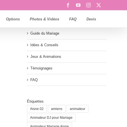
Facebook
YouTube
Instagram
X
Options
Photos & Vidéos
FAQ
Devis
Guide du Mariage
Idées & Conseils
Jeux & Animations
Témoignages
FAQ
Étiquettes
Aisne 02
amiens
animateur
Animateur DJ pour Mariage
Animateur Mariage Aisne