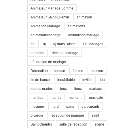
Animateur Mariage Somme
Animateur Saint-Quentin
animation
Animation Mariage
animations
animationsmariage
animations mariage
bal
dj
dj dans l'aisne
DJ Mariages
domaine
déco de mariage
décoration de mariage
Décoration lumineuse
femme
heureux
ile de france
inoubliable
invités
jeu
jeunes mariés
jeux
lieux
mariage
mariées
mariés
moment
musicale
musique
nord
paris
participants
picardie
réception de mariage
saint
Saint Quentin
salle de réception
scène