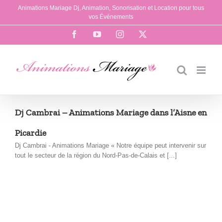
Passer
Animations Mariage Dj, Animation, Sonorisation et Location pour tous
au
vos Événements
contenu
Facebook
YouTube
Instagram
X
Dj Cambrai – Animations Mariage dans l’Aisne en
Picardie
Dj Cambrai - Animations Mariage « Notre équipe peut intervenir sur
tout le secteur de la région du Nord-Pas-de-Calais et [...]