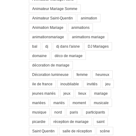
Animateur Mariage Somme
Animateur Saint-Quentin
animation
Animation Mariage
animations
animationsmariage
animations mariage
bal
dj
dj dans l'aisne
DJ Mariages
domaine
déco de mariage
décoration de mariage
Décoration lumineuse
femme
heureux
ile de france
inoubliable
invités
jeu
jeunes mariés
jeux
lieux
mariage
mariées
mariés
moment
musicale
musique
nord
paris
participants
picardie
réception de mariage
saint
Saint Quentin
salle de réception
scène