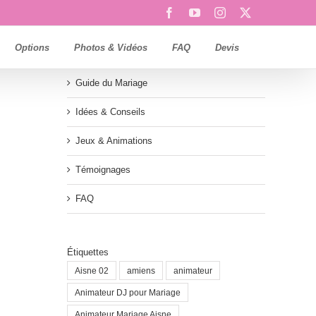
Facebook
YouTube
Instagram
X
Options
Photos & Vidéos
FAQ
Devis
Guide du Mariage
Idées & Conseils
Jeux & Animations
Témoignages
FAQ
Étiquettes
Aisne 02
amiens
animateur
Animateur DJ pour Mariage
Animateur Mariage Aisne