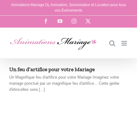
Passer
Animations Mariage Dj, Animation, Sonorisation et Location pour tous
au
vos Événements
contenu
Facebook
YouTube
Instagram
X
Un feu d’artifice pour votre Mariage
Un Magnifique feu d'artifice pour votre Mariage Imaginez votre
mariage ponctué par un magnifique feu d'artifice... Cette gerbe
d'étincelles sera [...]