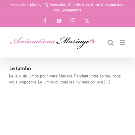
Passer
Animations Mariage Dj, Animation, Sonorisation et Location pour tous
au
vos Événements
contenu
Facebook
YouTube
Instagram
X
Le Limbo
Le jeux du Limbo pour votre Mariage Pendant votre soirée, nous
vous proposons Le Limbo où tous les invitées doivent [...]