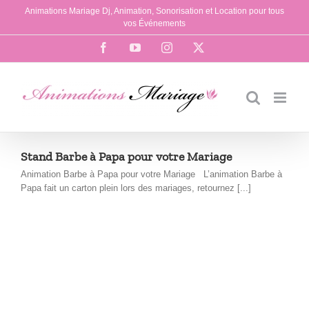
Passer
Animations Mariage Dj, Animation, Sonorisation et Location pour tous
au
vos Événements
contenu
Facebook
YouTube
Instagram
X
Stand Barbe à Papa pour votre Mariage
Animation Barbe à Papa pour votre Mariage L’animation Barbe à
Papa fait un carton plein lors des mariages, retournez [...]