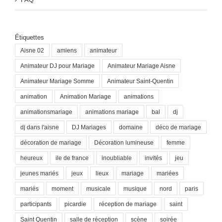
Étiquettes
Aisne 02
amiens
animateur
Animateur DJ pour Mariage
Animateur Mariage Aisne
Animateur Mariage Somme
Animateur Saint-Quentin
animation
Animation Mariage
animations
animationsmariage
animations mariage
bal
dj
dj dans l'aisne
DJ Mariages
domaine
déco de mariage
décoration de mariage
Décoration lumineuse
femme
heureux
ile de france
inoubliable
invités
jeu
jeunes mariés
jeux
lieux
mariage
mariées
mariés
moment
musicale
musique
nord
paris
participants
picardie
réception de mariage
saint
Saint Quentin
salle de réception
scène
soirée