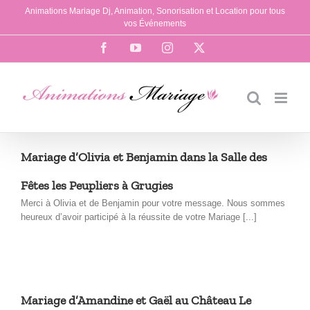
Passer
Animations Mariage Dj, Animation, Sonorisation et Location pour tous
au
vos Événements
contenu
Facebook
YouTube
Instagram
X
Mariage d’Olivia et Benjamin dans la Salle des
Fêtes les Peupliers à Grugies
Merci à Olivia et de Benjamin pour votre message. Nous sommes
heureux d’avoir participé à la réussite de votre Mariage [...]
Mariage d’Amandine et Gaël au Château Le