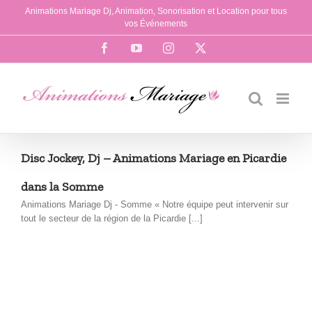
Passer
Animations Mariage Dj, Animation, Sonorisation et Location pour tous
au
vos Événements
contenu
Facebook
YouTube
Instagram
X
Disc Jockey, Dj – Animations Mariage en Picardie
dans la Somme
Animations Mariage Dj - Somme « Notre équipe peut intervenir sur
tout le secteur de la région de la Picardie [...]