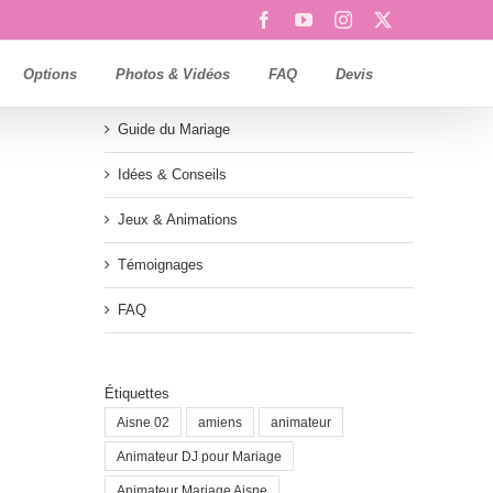
Facebook
YouTube
Instagram
X
Options
Photos & Vidéos
FAQ
Devis
Guide du Mariage
Idées & Conseils
Jeux & Animations
Témoignages
FAQ
Étiquettes
Aisne 02
amiens
animateur
Animateur DJ pour Mariage
Animateur Mariage Aisne