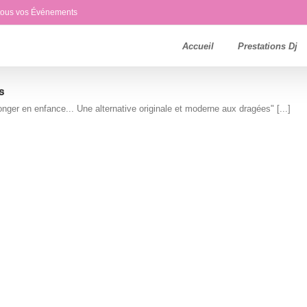
 tous vos Événements
Accueil
Prestations Dj
s
ger en enfance... Une alternative originale et moderne aux dragées" [...]