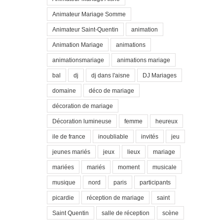
Animateur Mariage Somme
Animateur Saint-Quentin
animation
Animation Mariage
animations
animationsmariage
animations mariage
bal
dj
dj dans l'aisne
DJ Mariages
domaine
déco de mariage
décoration de mariage
Décoration lumineuse
femme
heureux
ile de france
inoubliable
invités
jeu
jeunes mariés
jeux
lieux
mariage
mariées
mariés
moment
musicale
musique
nord
paris
participants
picardie
réception de mariage
saint
Saint Quentin
salle de réception
scène