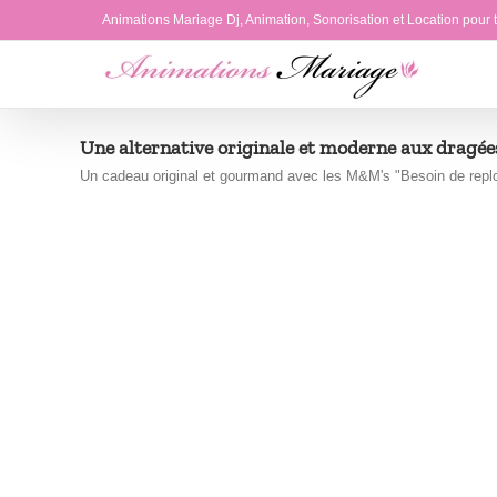
Passer
Animations Mariage Dj, Animation, Sonorisation et Location pour
au
contenu
Une alternative originale et moderne aux dragée
Un cadeau original et gourmand avec les M&M's "Besoin de replon