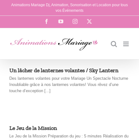
Passer
Animations Mariage Dj, Animation, Sonorisation et Location pour tous
au
vos Événements
contenu
Facebook
YouTube
Instagram
X
Un lâcher de lanternes volantes / Sky Lantern
Des lanternes volantes pour votre Mariage Un Spectacle Nocturne
Inoubliable grâce à nos lanternes volantes! Vous rêvez d’une
touche d’exception [...]
Le Jeu de la Mission
Le Jeu de la Mission Préparation du jeu : 5 minutes Réalisation du