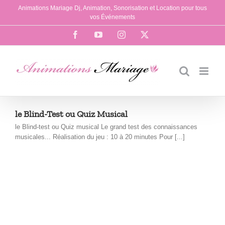
Passer
Animations Mariage Dj, Animation, Sonorisation et Location pour tous
au
vos Événements
contenu
Facebook
YouTube
Instagram
X
le Blind-Test ou Quiz Musical
le Blind-test ou Quiz musical Le grand test des connaissances
musicales... Réalisation du jeu : 10 à 20 minutes Pour [...]