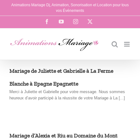
Passer
Animations Mariage Dj, Animation, Sonorisation et Location pour tous
au
vos Événements
contenu
Facebook
YouTube
Instagram
X
Mariage de Juliette et Gabrielle à La Ferme
Blanche à Epagne Epagnette
Merci à Juliette et Gabrielle pour votre message. Nous sommes
heureux d’avoir participé à la réussite de votre Mariage à La [...]
Mariage d’Alexia et Riu au Domaine du Mont