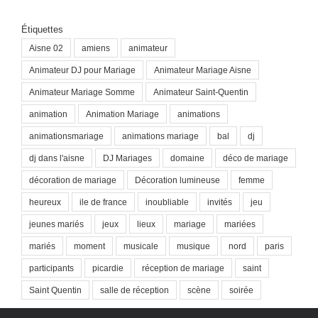
Étiquettes
Aisne 02
amiens
animateur
Animateur DJ pour Mariage
Animateur Mariage Aisne
Animateur Mariage Somme
Animateur Saint-Quentin
animation
Animation Mariage
animations
animationsmariage
animations mariage
bal
dj
dj dans l'aisne
DJ Mariages
domaine
déco de mariage
décoration de mariage
Décoration lumineuse
femme
heureux
ile de france
inoubliable
invités
jeu
jeunes mariés
jeux
lieux
mariage
mariées
mariés
moment
musicale
musique
nord
paris
participants
picardie
réception de mariage
saint
Saint Quentin
salle de réception
scène
soirée