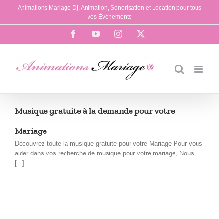
Passer
Animations Mariage Dj, Animation, Sonorisation et Location pour tous
au
vos Événements
contenu
Facebook
YouTube
Instagram
X
Musique gratuite à la demande pour votre
Mariage
Découvrez toute la musique gratuite pour votre Mariage Pour vous
aider dans vos recherche de musique pour votre mariage, Nous
[...]