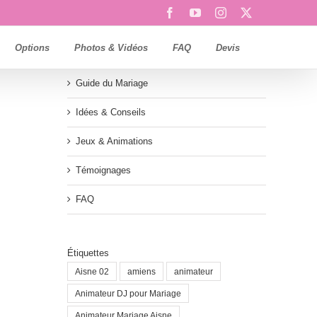
Facebook
YouTube
Instagram
X
Options
Photos & Vidéos
FAQ
Devis
Guide du Mariage
Idées & Conseils
Jeux & Animations
Témoignages
FAQ
Étiquettes
Aisne 02
amiens
animateur
Animateur DJ pour Mariage
Animateur Mariage Aisne