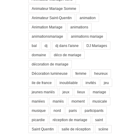
Animateur Mariage Somme
Animateur Saint-Quentin
animation
Animation Mariage
animations
animationsmariage
animations mariage
bal
dj
dj dans l'aisne
DJ Mariages
domaine
déco de mariage
décoration de mariage
Décoration lumineuse
femme
heureux
ile de france
inoubliable
invités
jeu
jeunes mariés
jeux
lieux
mariage
mariées
mariés
moment
musicale
musique
nord
paris
participants
picardie
réception de mariage
saint
Saint Quentin
salle de réception
scène