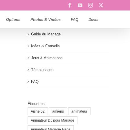
Facebook
YouTube
Instagram
X
Options
Photos & Vidéos
FAQ
Devis
Guide du Mariage
Idées & Conseils
Jeux & Animations
Témoignages
FAQ
Étiquettes
Aisne 02
amiens
animateur
Animateur DJ pour Mariage
Animateur Mariage Aisne