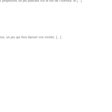
oposons un jeu plaisant sur le ton de l’humour, le [...]
e, un jeu qui fera danser vos invités. [...]