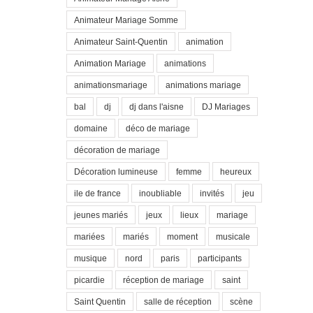
Animateur Mariage Somme
Animateur Saint-Quentin
animation
Animation Mariage
animations
animationsmariage
animations mariage
bal
dj
dj dans l'aisne
DJ Mariages
domaine
déco de mariage
décoration de mariage
Décoration lumineuse
femme
heureux
ile de france
inoubliable
invités
jeu
jeunes mariés
jeux
lieux
mariage
mariées
mariés
moment
musicale
musique
nord
paris
participants
picardie
réception de mariage
saint
Saint Quentin
salle de réception
scène