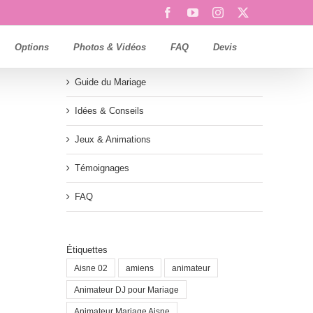
Facebook
YouTube
Instagram
X
Options
Photos & Vidéos
FAQ
Devis
Guide du Mariage
Idées & Conseils
Jeux & Animations
Témoignages
FAQ
Étiquettes
Aisne 02
amiens
animateur
Animateur DJ pour Mariage
Animateur Mariage Aisne