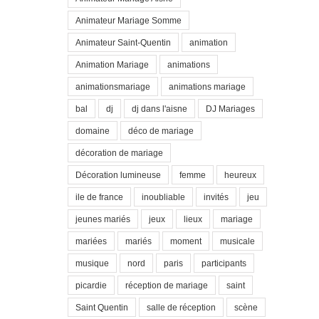
Animateur Mariage Somme
Animateur Saint-Quentin
animation
Animation Mariage
animations
animationsmariage
animations mariage
bal
dj
dj dans l'aisne
DJ Mariages
domaine
déco de mariage
décoration de mariage
Décoration lumineuse
femme
heureux
ile de france
inoubliable
invités
jeu
jeunes mariés
jeux
lieux
mariage
mariées
mariés
moment
musicale
musique
nord
paris
participants
picardie
réception de mariage
saint
Saint Quentin
salle de réception
scène