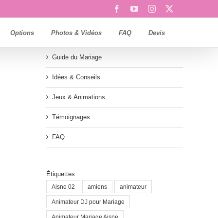
Facebook
YouTube
Instagram
X
Options
Photos & Vidéos
FAQ
Devis
Guide du Mariage
Idées & Conseils
Jeux & Animations
Témoignages
FAQ
Étiquettes
Aisne 02
amiens
animateur
Animateur DJ pour Mariage
Animateur Mariage Aisne