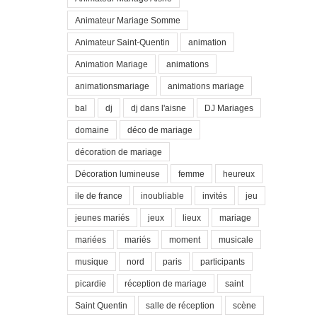
Animateur Mariage Somme
Animateur Saint-Quentin
animation
Animation Mariage
animations
animationsmariage
animations mariage
bal
dj
dj dans l'aisne
DJ Mariages
domaine
déco de mariage
décoration de mariage
Décoration lumineuse
femme
heureux
ile de france
inoubliable
invités
jeu
jeunes mariés
jeux
lieux
mariage
mariées
mariés
moment
musicale
musique
nord
paris
participants
picardie
réception de mariage
saint
Saint Quentin
salle de réception
scène