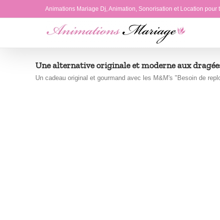
Passer
Animations Mariage Dj, Animation, Sonorisation et Location pour
au
contenu
Une alternative originale et moderne aux dragée
Un cadeau original et gourmand avec les M&M's "Besoin de replon