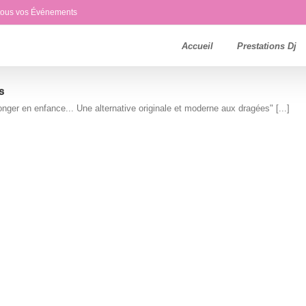
 tous vos Événements
Accueil
Prestations Dj
s
ger en enfance... Une alternative originale et moderne aux dragées" [...]