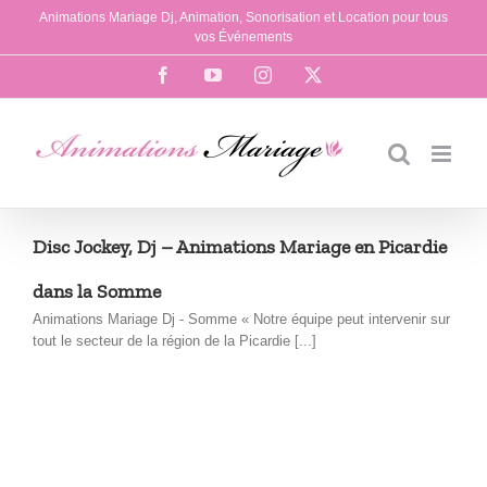
Passer
Animations Mariage Dj, Animation, Sonorisation et Location pour tous
au
vos Événements
contenu
Facebook
YouTube
Instagram
X
Disc Jockey, Dj – Animations Mariage en Picardie
dans la Somme
Animations Mariage Dj - Somme « Notre équipe peut intervenir sur
tout le secteur de la région de la Picardie [...]