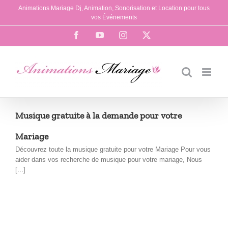
Passer
Animations Mariage Dj, Animation, Sonorisation et Location pour tous
au
vos Événements
contenu
Facebook
YouTube
Instagram
X
Musique gratuite à la demande pour votre
Mariage
Découvrez toute la musique gratuite pour votre Mariage Pour vous
aider dans vos recherche de musique pour votre mariage, Nous
[...]