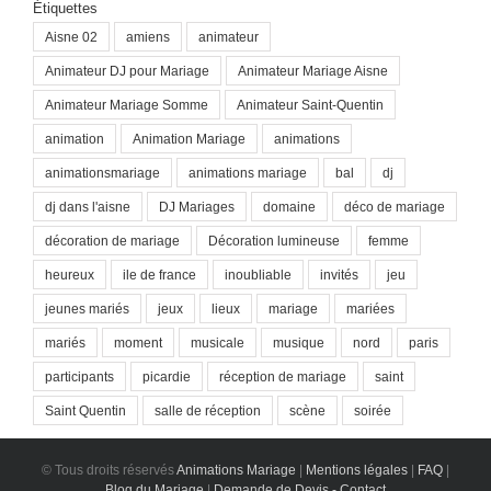
Étiquettes
Aisne 02
amiens
animateur
Animateur DJ pour Mariage
Animateur Mariage Aisne
Animateur Mariage Somme
Animateur Saint-Quentin
animation
Animation Mariage
animations
animationsmariage
animations mariage
bal
dj
dj dans l'aisne
DJ Mariages
domaine
déco de mariage
décoration de mariage
Décoration lumineuse
femme
heureux
ile de france
inoubliable
invités
jeu
jeunes mariés
jeux
lieux
mariage
mariées
mariés
moment
musicale
musique
nord
paris
participants
picardie
réception de mariage
saint
Saint Quentin
salle de réception
scène
soirée
© Tous droits réservés
Animations Mariage
|
Mentions légales
|
FAQ
|
Blog du Mariage
|
Demande de Devis - Contact