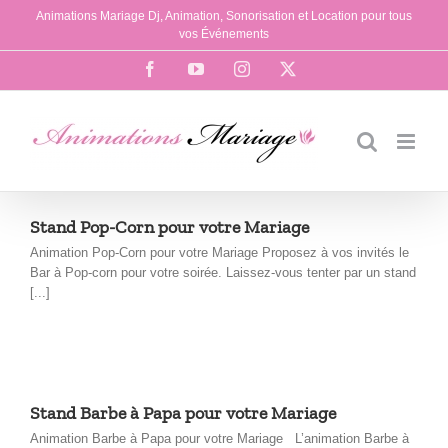
Passer
Animations Mariage Dj, Animation, Sonorisation et Location pour tous
au
vos Événements
contenu
Facebook
YouTube
Instagram
X
Stand Pop-Corn pour votre Mariage
Animation Pop-Corn pour votre Mariage Proposez à vos invités le
Bar à Pop-corn pour votre soirée. Laissez-vous tenter par un stand
[...]
Stand Barbe à Papa pour votre Mariage
Animation Barbe à Papa pour votre Mariage L’animation Barbe à