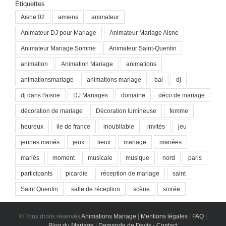
Étiquettes
Aisne 02
amiens
animateur
Animateur DJ pour Mariage
Animateur Mariage Aisne
Animateur Mariage Somme
Animateur Saint-Quentin
animation
Animation Mariage
animations
animationsmariage
animations mariage
bal
dj
dj dans l'aisne
DJ Mariages
domaine
déco de mariage
décoration de mariage
Décoration lumineuse
femme
heureux
ile de france
inoubliable
invités
jeu
jeunes mariés
jeux
lieux
mariage
mariées
mariés
moment
musicale
musique
nord
paris
participants
picardie
réception de mariage
saint
Saint Quentin
salle de réception
scène
soirée
© Tous droits réservés
Animations Mariage
|
Mentions légales
|
FAQ
|
Blog du Mariage
|
Demande de Devis - Contact