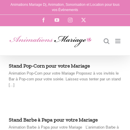
Passer
Animations Mariage Dj, Animation, Sonorisation et Location pour tous
au
vos Événements
contenu
Facebook
YouTube
Instagram
X
Stand Pop-Corn pour votre Mariage
Animation Pop-Corn pour votre Mariage Proposez à vos invités le
Bar à Pop-corn pour votre soirée. Laissez-vous tenter par un stand
[...]
Stand Barbe à Papa pour votre Mariage
Animation Barbe à Papa pour votre Mariage L’animation Barbe à