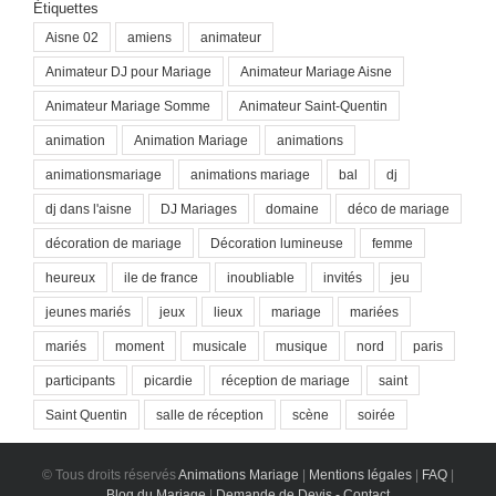
Étiquettes
Aisne 02
amiens
animateur
Animateur DJ pour Mariage
Animateur Mariage Aisne
Animateur Mariage Somme
Animateur Saint-Quentin
animation
Animation Mariage
animations
animationsmariage
animations mariage
bal
dj
dj dans l'aisne
DJ Mariages
domaine
déco de mariage
décoration de mariage
Décoration lumineuse
femme
heureux
ile de france
inoubliable
invités
jeu
jeunes mariés
jeux
lieux
mariage
mariées
mariés
moment
musicale
musique
nord
paris
participants
picardie
réception de mariage
saint
Saint Quentin
salle de réception
scène
soirée
© Tous droits réservés
Animations Mariage
|
Mentions légales
|
FAQ
|
Blog du Mariage
|
Demande de Devis - Contact