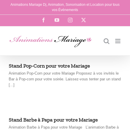
Passer
Animations Mariage Dj, Animation, Sonorisation et Location pour tous
au
vos Événements
contenu
Facebook
YouTube
Instagram
X
Stand Pop-Corn pour votre Mariage
Animation Pop-Corn pour votre Mariage Proposez à vos invités le
Bar à Pop-corn pour votre soirée. Laissez-vous tenter par un stand
[...]
Stand Barbe à Papa pour votre Mariage
Animation Barbe à Papa pour votre Mariage L’animation Barbe à