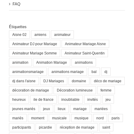
FAQ
Étiquettes
Aisne 02
amiens
animateur
Animateur DJ pour Mariage
Animateur Mariage Aisne
Animateur Mariage Somme
Animateur Saint-Quentin
animation
Animation Mariage
animations
animationsmariage
animations mariage
bal
dj
dj dans l'aisne
DJ Mariages
domaine
déco de mariage
décoration de mariage
Décoration lumineuse
femme
heureux
ile de france
inoubliable
invités
jeu
jeunes mariés
jeux
lieux
mariage
mariées
mariés
moment
musicale
musique
nord
paris
participants
picardie
réception de mariage
saint