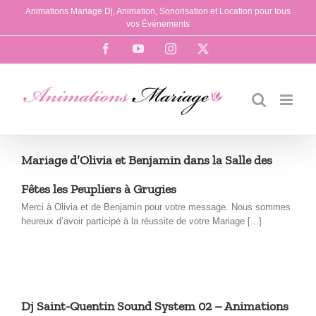
Passer
Animations Mariage Dj, Animation, Sonorisation et Location pour tous
au
vos Événements
contenu
Facebook
YouTube
Instagram
X
Mariage d’Olivia et Benjamin dans la Salle des
Fêtes les Peupliers à Grugies
Merci à Olivia et de Benjamin pour votre message. Nous sommes
heureux d’avoir participé à la réussite de votre Mariage [...]
Dj Saint-Quentin Sound System 02 – Animations