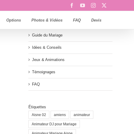
Facebook
YouTube
Instagram
X
Options
Photos & Vidéos
FAQ
Devis
Guide du Mariage
Idées & Conseils
Jeux & Animations
Témoignages
FAQ
Étiquettes
Aisne 02
amiens
animateur
Animateur DJ pour Mariage
Animateur Mariage Aisne