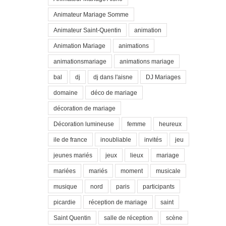
Animateur Mariage Somme
Animateur Saint-Quentin
animation
Animation Mariage
animations
animationsmariage
animations mariage
bal
dj
dj dans l'aisne
DJ Mariages
domaine
déco de mariage
décoration de mariage
Décoration lumineuse
femme
heureux
ile de france
inoubliable
invités
jeu
jeunes mariés
jeux
lieux
mariage
mariées
mariés
moment
musicale
musique
nord
paris
participants
picardie
réception de mariage
saint
Saint Quentin
salle de réception
scène